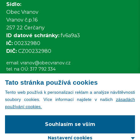
Sídlo:
Obec Vranov
Vranov č.p.16
257 22 Čerčany
ID datové schránky:
fv6a9a3
IČ:
00232980
DIČ:
CZ00232980
email:
vranov@obecvranov.cz
tel. na OÚ: 317 792 334
Tato stránka používá cookies
Všechny kontakty
Tento web používá k personalizaci reklam a analýze návštěvnosti
soubory cookies. Více informací najdete v našich
zásadách
používání cookies.
Copyright © 2026
Souhlasím se vším
Všechna práva vyhrazena
web:
Svět IT
Nastavení cookies