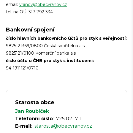
email:
vranov@obecvranov.cz
tel. na OÚ: 317 792 334
Bankovní spojení
číslo hlavních bankovnícho účtů pro styk s veřejností:
9825121369/0800 Česká spořitelna a.s.,
9825121/0100 Komerční banka a.s.
číslo účtu u ČNB pro styk s institucemi:
94-1911121/0710
Starosta obce
Jan Roubíček
Telefonní číslo
: 725 021 711
E-mail
:
starosta@obecvranov.cz