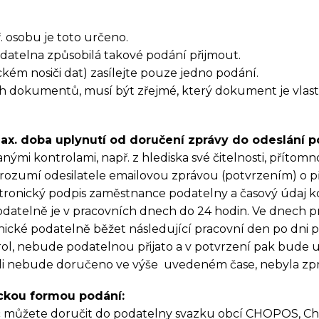
 osobu je toto určeno.
odatelna způsobilá takové podání přijmout.
ém nosiči dat) zasílejte pouze jedno podání.
ch dokumentů, musí být zřejmé, který dokument je vla
ax. doba uplynutí od doručení zprávy do odeslání p
ými kontrolami, např. z hlediska své čitelnosti, přítomno
ozumí odesilatele emailovou zprávou (potvrzením) o př
lektronický podpis zaměstnance podatelny a časový údaj
odatelně je v pracovních dnech do 24 hodin. Ve dnech p
ické podatelně běžet následující pracovní den po dni p
ol, nebude podatelnou přijato a v potvrzení pak bude u
eli nebude doručeno ve výše uvedeném čase, nebyla zpr
ickou formou podání:
osič můžete doručit do podatelny svazku obcí CHOPOS, Ch