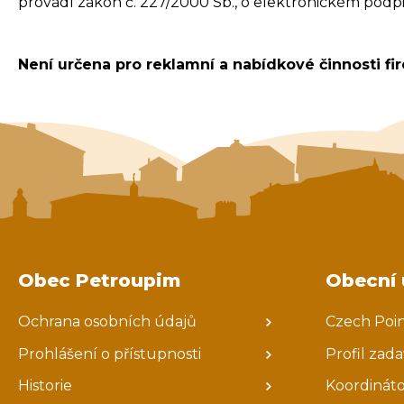
provádí zákon č. 227/2000 Sb., o elektronickém podp
Není určena pro reklamní a nabídkové činnosti fir
Obec Petroupim
Obecní 
Ochrana osobních údajů
Czech Poi
Prohlášení o přístupnosti
Profil zad
Historie
Koordináto