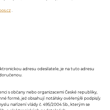
os.cz
.
lektronickou adresu odesilatele, je na tuto adresu
ě doručenou.
denci s občany nebo organizacemi České republiky,
nné formě, jež obsahují notářsky ověřený/é podpis/y.
slu nařízení vlády č. 495/2004 Sb., kterým se