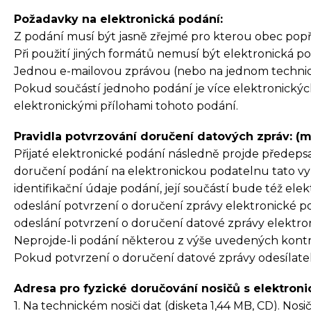
Požadavky na elektronická podání:
Z podání musí být jasně zřejmé pro kterou obec popř.
Při použití jiných formátů nemusí být elektronická p
Jednou e-mailovou zprávou (nebo na jednom technick
Pokud součástí jednoho podání je více elektronický
elektronickými přílohami tohoto podání.
Pravidla potvrzování doručení datových zpráv: (m
Přijaté elektronické podání následně projde předepsan
doručení podání na elektronickou podatelnu tato vyr
identifikační údaje podání, její součástí bude též e
odeslání potvrzení o doručení zprávy elektronické p
odeslání potvrzení o doručení datové zprávy elektron
Neprojde-li podání některou z výše uvedených kontr
Pokud potvrzení o doručení datové zprávy odesílat
Adresa pro fyzické doručování nosičů s elektron
1. Na technickém nosiči dat (disketa 1,44 MB, CD). N