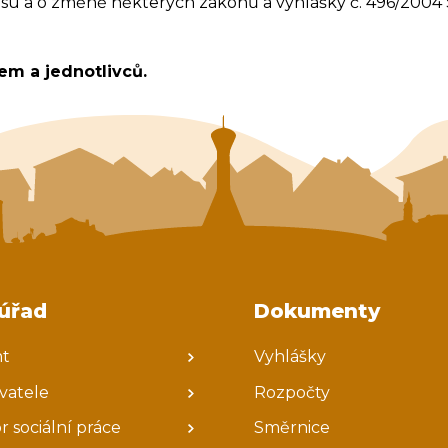
isu a o změně některých zákonů a vyhlášky č. 496/2004 
em a jednotlivců.
úřad
Dokumenty
nt
Vyhlášky
avatele
Rozpočty
r sociální práce
Směrnice