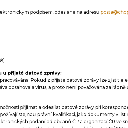
elektronickým podpisem, odeslané na adresu
posta@chop
®)
 u přijaté datové zprávy:
zpracovávána. Pokud z přijaté datové zprávy lze zjistit e
ráva obsahovala virus, a proto není považována za řádn
ožnosti přijímat a odesílat datové zprávy při korespon
žívají stejnou právní kvalifikaci, jako dokumenty v listi
ktronických podání od občanů ČR a organizací ČR ve smy