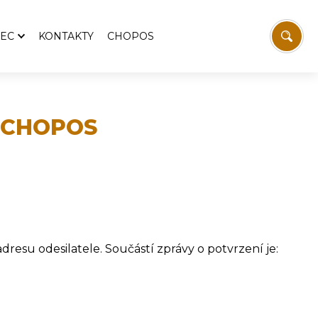
EC
KONTAKTY
CHOPOS
storie
olečenské akce
togalerie
í CHOPOS
ecní kronika
 Petroupim
rkevní ZŠ a MŠ Archa
H Petroupim
ecní knihovna
dresu odesilatele. Součástí zprávy o potvrzení je: