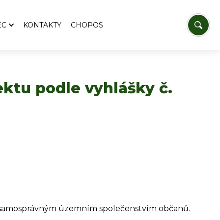
EC
KONTAKTY
CHOPOS
tupitelé
torie
lky a sdružení
ktu podle vyhlášky č.
tovna OÚ Bílkovice
ím samosprávným územním společenstvím občanů.