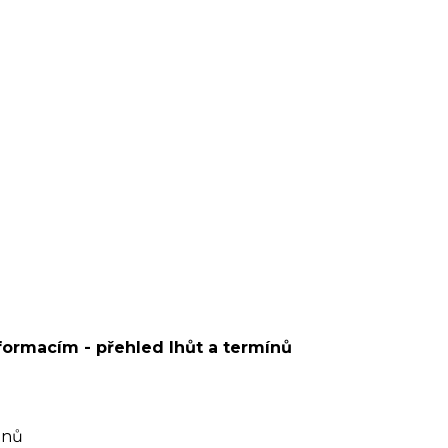
formacím - přehled lhůt a termínů
dnů