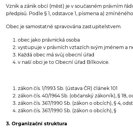
Vznik a zánik obcí (měst) je v současném právním řá
předpisů. Podle § 1, odstavce 1, písmena a) zmíněného
Obec je samostatně spravována zastupitelstvem.
obec jako právnická osoba
vystupuje v právních vztazích svým jménem a ne
Každá obec má svůj obecní úřad
v naší obci je to Obecní úřad Bílkovice.
zákon čís. 1/1993 Sb. (ústava ČR) článek 101
zákon čís. 40/1964 Sb. (občanský zákoník), § 18, ods
zákon čís. 367/1990 Sb. (zákon o obcích), § 4, odst.
zákon čís. 367/1990 Sb. (zákon o obcích), §
3. Organizační struktura