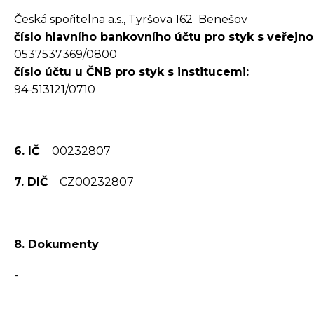
Česká spořitelna a.s., Tyršova 162 Benešov
číslo hlavního bankovního účtu pro styk s veřejnos
0537537369/0800
číslo účtu u ČNB pro styk s institucemi:
94-513121/0710
6. IČ
00232807
7. DIČ
CZ00232807
8. Dokumenty
-