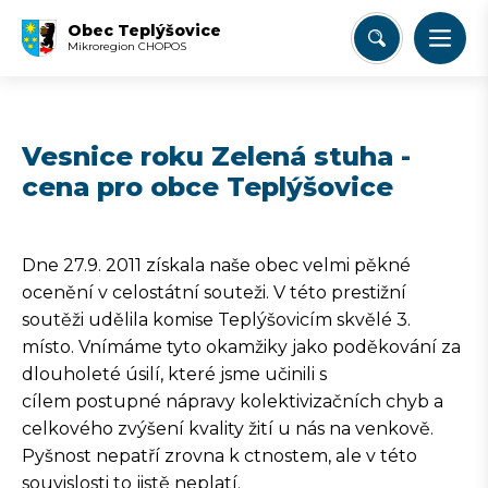
Obec Teplýšovice
Mikroregion CHOPOS
Vesnice roku Zelená stuha -
cena pro obce Teplýšovice
Dne 27.9. 2011 získala naše obec velmi pěkné
ocenění v celostátní souteži. V této prestižní
soutěži udělila komise Teplýšovicím skvělé 3.
místo. Vnímáme tyto okamžiky jako poděkování za
dlouholeté úsilí, které jsme učinili s
cílem postupné nápravy kolektivizačních chyb a
celkového zvýšení kvality žití u nás na venkově.
Pyšnost nepatří zrovna k ctnostem, ale v této
souvislosti to jistě neplatí.