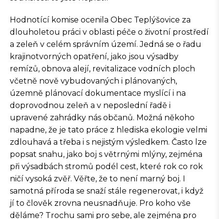
Hodnotící komise ocenila Obec Teplýšovice za
dlouholetou práci v oblasti péče o životní prostředí
a zeleň v celém správním území. Jedná se o řadu
krajinotvorných opatření, jako jsou výsadby
remízů, obnova alejí, revitalizace vodních ploch
včetně nově vybudovaných i plánovaných,
územně plánovací dokumentace myslící i na
doprovodnou zeleň a v neposlední řadě i
upravené zahrádky nás občanů. Možná někoho
napadne, že je tato práce z hlediska ekologie velmi
zdlouhavá a třeba i s nejistým výsledkem. Často lze
popsat snahu, jako boj s větrnými mlýny, zejména
při výsadbách stromů podél cest, které rok co rok
ničí vysoká zvěř. Věřte, že to není marný boj. I
samotná příroda se snaží stále regenerovat, i když
jí to člověk zrovna neusnadňuje. Pro koho vše
děláme? Trochu sami pro sebe, ale zejména pro