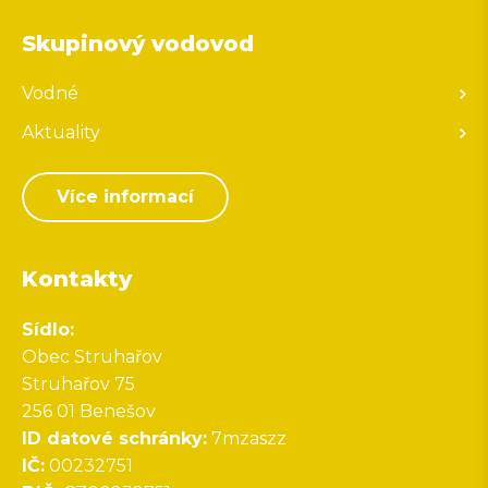
Skupinový vodovod
Vodné
Aktuality
Více informací
Kontakty
Sídlo:
Obec Struhařov
Struhařov 75
256 01 Benešov
ID datové schránky:
7mzaszz
IČ:
00232751