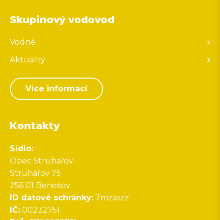
Skupinový vodovod
Vodné
Aktuality
Více informací
Kontakty
Sídlo:
Obec Struhařov
Struhařov 75
256 01 Benešov
ID datové schránky:
7mzaszz
IČ:
00232751