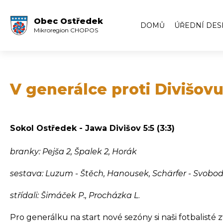
Obec Ostředek
DOMŮ
ÚŘEDNÍ DES
Mikroregion CHOPOS
Úřední deska
Volby
Zápisy ze zas
V generálce proti Divišovu
Zápisy z veře
Archiv úředn
Sokol Ostředek - Jawa Divišov 5:5 (3:3)
Archiv úředn
branky: Pejša 2, Špalek 2, Horák
sestava: Luzum - Štěch, Hanousek, Schärfer - Svoboda 
střídali: Šimáček P., Procházka L
.
Pro generálku na start nové sezóny si naši fotbalisté 