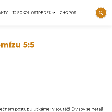
AKTY
TJ SOKOL OSTŘEDEK
CHOPOS
TJ Sokol Ostředek
Aktuality
emošnice
Pozvánky
emízu 5:5
Zprávy z výboru TJ
 Svatopluka Čecha
Historie TJ
Fotbal
Stolní tenis
vodaj
Sokolovna
í
Víceúčelový kurt
Ostřeďáček
Ke stažení
Kontakt
atečném postupu utkáme i v soutěži. Divišov se netají