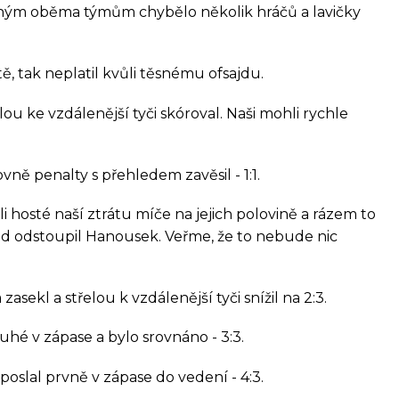
leným oběma týmům chybělo několik hráčů a lavičky
ě, tak neplatil kvůli těsnému ofsajdu.
ou ke vzdálenější tyči skóroval. Naši mohli rychle
vně penalty s přehledem zavěsil - 1:1.
 hosté naší ztrátu míče na jejich polovině a rázem to
ti zad odstoupil Hanousek. Veřme, že to nebude nic
sekl a střelou k vzdálenější tyči snížil na 2:3.
uhé v zápase a bylo srovnáno - 3:3.
poslal prvně v zápase do vedení - 4:3.