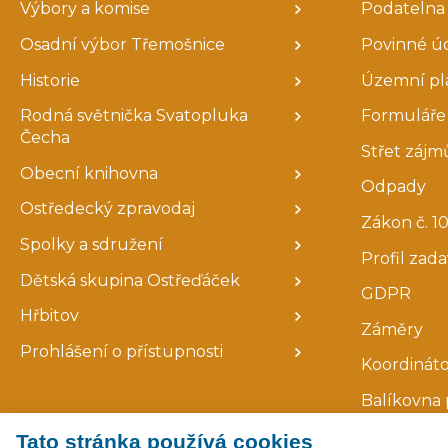
Výbory a komise
Podatelna
Osadní výbor Třemošnice
Povinné ú
Historie
Územní pl
Rodná světnička Svatopluka
Formuláře 
Čecha
Střet zájm
Obecní knihovna
Odpady
Ostředecký zpravodaj
Zákon č. 10
Spolky a sdružení
Profil zad
Dětská skupina Ostřeďáček
GDPR
Hřbitov
Záměry
Prohlášení o přístupnosti
Koordináto
Balíkovna 
Tato stránka používá cookies