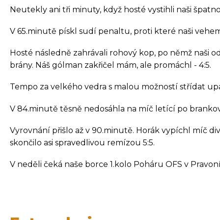
Neutekly ani tři minuty, když hosté vystihli naši špatn
V 65.minutě pískl sudí penaltu, proti které naši veh
Hosté následně zahrávali rohový kop, po němž naši odvr
brány. Náš gólman zakřičel mám, ale promáchl - 4:5.
Tempo za velkého vedra s malou možností střídat upad
V 84.minutě těsně nedosáhla na míč letící po brankov
Vyrovnání přišlo až v 90.minutě. Horák vypíchl míč 
skončilo asi spravedlivou remízou 5:5.
V neděli čeká naše borce 1.kolo Poháru OFS v Pravoní