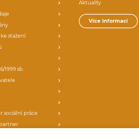
Aktuality
daje
Více informací
ány
ke stažení
ů
6/1999 sb.
avatele
r sociální práce
partner