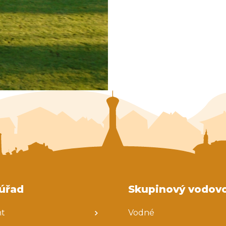
úřad
Skupinový vodov
nt
Vodné