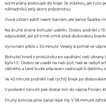
svými plány postoupit do kraje. Je otázkou, jak tut
náhradníků zely skoro prázdnotou.
Úvod utkání patřil našim barvám, ale šance Špalka i H
Na druhé straně bohužel uděřilo. Divišov podnikl v 19.
odpovědět, ale při trmě-vrmě před divišovskou brankou
Vyrovnání přišlo v 33.minutě. Veselý si pohrál ve vápn
Bohužel hned z protiútoku po zaváhání naší obrany šel
bylo 1:3. Divišov se usadil na naší půli, naši se nebyl
vážného a Leoš bude připraven nastoupit k dalšímu 
Ve 43.minutě podnikli naši rychlý brejk po divišovském 
V poslední minutě pak dostal míč do vápna Florián, kte
Druhý poločas jsme začali lépe my. V 58.minutě zahrál