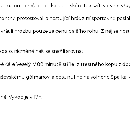
ou malou domů a na ukazateli skóre tak svítily dvě čtyřky 
ementně protestovali a hostující hráč z ní sportovně p
átili hrozbu pouze za cenu dalšího rohu. Z něj se hosté p
alo, nicméně naši se snažili srovnat.
é čáře Veselý. V 88.minutě střílel z trestného kopu z do
divišovskému gólmanovi a posunul ho na volného Špalka, 
ně. Výkop je v 17h.