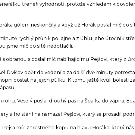
o generálku trenéři vyhodnotí, protože vzhledem k dovo
Koordinátor sociální práce
Balíkovna partner
oráka gólem neskončily a když už Horák poslal míč do sít
minutě rychlý průnik po lajně a z úhlu jeho útočník střel
 jsme míč do sítě nedotlačili.
ě s obranou s poslal míč nabíhajícímu Pejšovi, který z úro
 Divišov opět do vedení a za další dvě minuty potrestali
i schopni dostat na jejich půlku. K tomu ještě kvůli boles
zápasu.
rohu. Veselý poslal dlouhý pas na Špalka do vápna. Eda za
rý si ho stáhl na namazal Pejšovi, který se prosadil podr
 Pejša míč z trestného kopu na hlavu Horáka, který nás 