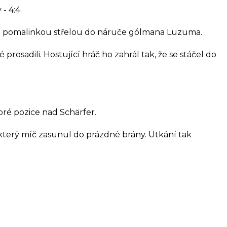
- 4:4.
oslal pomalinkou střelou do náruče gólmana Luzuma.
rosadili. Hostující hráč ho zahrál tak, že se stáčel do
bré pozice nad Schärfer.
který míč zasunul do prázdné brány. Utkání tak