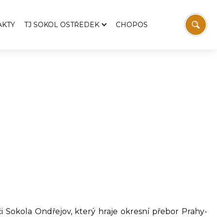
AKTY
TJ SOKOL OSTŘEDEK
CHOPOS
TJ Sokol Ostředek
Aktuality
emošnice
Pozvánky
Zprávy z výboru TJ
 Svatopluka Čecha
Historie TJ
Fotbal
Stolní tenis
vodaj
Sokolovna
í
Víceúčelový kurt
Ostřeďáček
Ke stažení
Kontakt
či Sokola Ondřejov, který hraje okresní přebor Prahy-