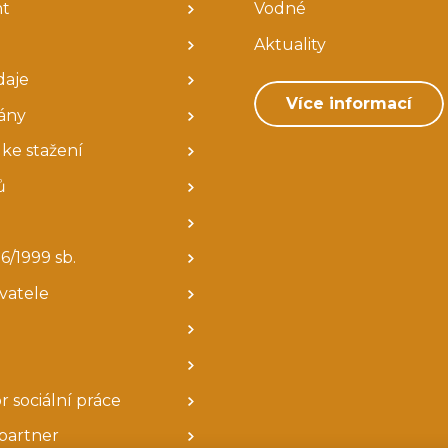
nt
Vodné
Aktuality
daje
Více informací
ány
ke stažení
ů
6/1999 sb.
avatele
r sociální práce
partner