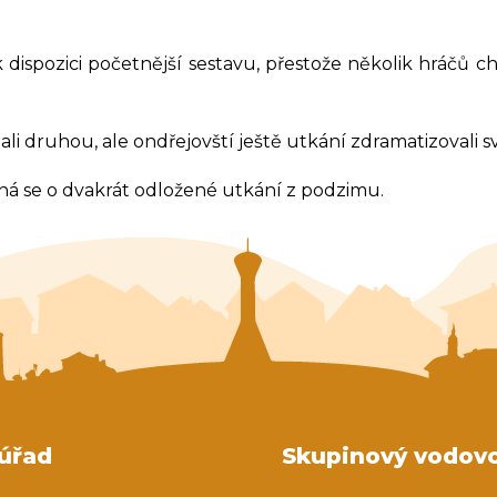
Koordinátor sociální práce
Balíkovna partner
spozici početnější sestavu, přestože několik hráčů ch
idali druhou, ale ondřejovští ještě utkání zdramatizovali
dná se o dvakrát odložené utkání z podzimu.
úřad
Skupinový vodov