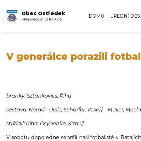
Obec Ostředek
DOMŮ
ÚŘEDNÍ DES
Mikroregion CHOPOS
Úřední deska
Volby
Zápisy ze zas
V generálce porazili fotba
Zápisy z veře
Archiv úředn
Archiv úředn
branky: Sztánkovics, Říha
sestava: Nerad - Uršic, Schärfer, Veselý - Müller, Měc
střídali: Říha, Osypenko, Kančij
V sobotu dopoledne sehráli naši fotbalisté v Ratajíc