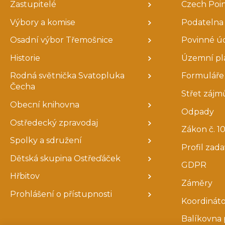
Zastupitelé
Czech Poi
Výbory a komise
Podatelna
Osadní výbor Třemošnice
Povinné ú
Historie
Územní pl
Rodná světnička Svatopluka
Formuláře 
Čecha
Střet zájm
Obecní knihovna
Odpady
Ostředecký zpravodaj
Zákon č. 10
Spolky a sdružení
Profil zad
Dětská skupina Ostřeďáček
GDPR
Hřbitov
Záměry
Prohlášení o přístupnosti
Koordináto
Balíkovna 