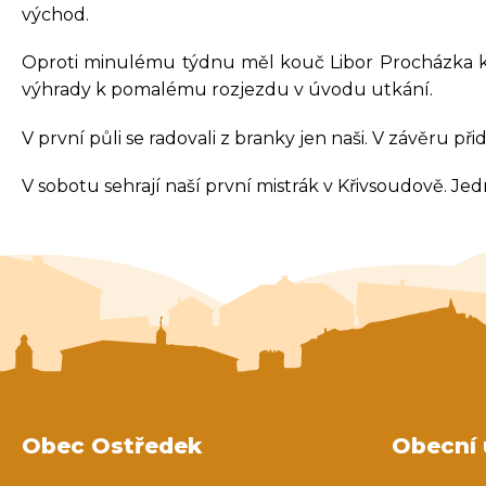
východ.
Oproti minulému týdnu měl kouč Libor Procházka k di
výhrady k pomalému rozjezdu v úvodu utkání.
V první půli se radovali z branky jen naši. V závěru př
V sobotu sehrají naší první mistrák v Křivsoudově. Je
Obec Ostředek
Obecní 