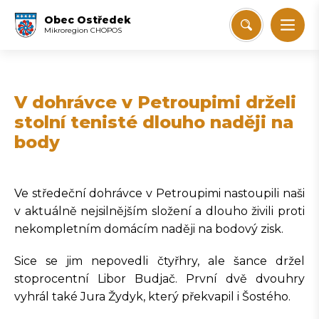
Obec Ostředek
Mikroregion CHOPOS
V dohrávce v Petroupimi drželi
stolní tenisté dlouho naději na
body
Ve středeční dohrávce v Petroupimi nastoupili naši
v aktuálně nejsilnějším složení a dlouho živili proti
nekompletním domácím naději na bodový zisk.
Sice se jim nepovedli čtyřhry, ale šance držel
stoprocentní Libor Budjač. První dvě dvouhry
vyhrál také Jura Žydyk, který překvapil i Šostého.