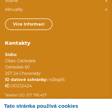
Vodné
Aktuality
Více informací
Kontakty
Sídlo:
Obec Ostředek
Ostředek 60
257 24 Chocerady
ID datové schránky:
rs3bgk5
IČ:
00232424
Telefon OÚ: 317 795 437
Tato stránka používá cookies
Všechny kontakty