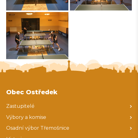
Obec Ostředek
Zastupitelé
Výbory a komise
Osadní výbor Třemošnice