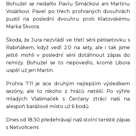
Bohužel se nedařilo Pavlu Šimáčkovi ani Martinu
Vosátkovi. Pavel po třech prohraných dvouhrách
pustil na poslední dvouhru proti Klatovskému
Marka Škvora.
Škoda, že Jura nezvládl ve třetí sérii pětisetovku s
Rabiňákem, když vedl 2:0 na sety, ale i tak jsme
ještě mohli v poslední sérii dotáhnout zápas do
remízy. Bohužel se to nepovedlo, kromě Libora
uspěl už jen Martin.
Prohra 7:11 je sice druhým nejlepším výsledkem
sezóny, ale to nikoho z hráčů netěší. Po výhře
mladých Vlašimaček s Čerčany ztrácí naši na
alespoň barážové místo už 6 bodů.
Dnes od 18:30 předehrávají naši stolní tenisté zápas
s Netvořicemi.