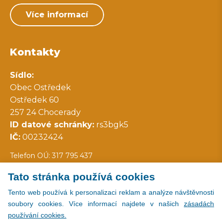
Více informací
Kontakty
Sídlo:
Obec Ostředek
Ostředek 60
257 24 Chocerady
ID datové schránky:
rs3bgk5
IČ:
00232424
Telefon OÚ: 317 795 437
Tato stránka používá cookies
Všechny kontakty
Tento web používá k personalizaci reklam a analýze návštěvnosti
soubory cookies. Více informací najdete v našich
zásadách
používání cookies.