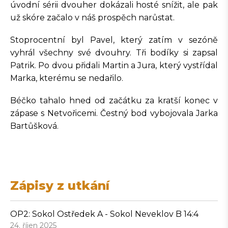
úvodní sérii dvouher dokázali hosté snížit, ale pak
už skóre začalo v náš prospěch narůstat.
Stoprocentní byl Pavel, který zatím v sezóně
vyhrál všechny své dvouhry. Tři bodíky si zapsal
Patrik. Po dvou přidali Martin a Jura, který vystřídal
Marka, kterému se nedařilo.
Béčko tahalo hned od začátku za kratší konec v
zápase s Netvořicemi. Čestný bod vybojovala Jarka
Bartůšková.
Zápisy z utkání
OP2: Sokol Ostředek A - Sokol Neveklov B 14:4
24. říjen 2025