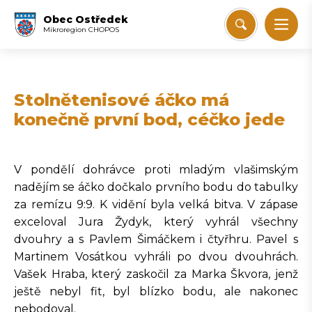
Obec Ostředek
Mikroregion CHOPOS
Stolnětenisové áčko má
konečně první bod, céčko jede
V pondělí dohrávce proti mladým vlašimským
nadějím se áčko dočkalo prvního bodu do tabulky
za remízu 9:9. K vidění byla velká bitva. V zápase
exceloval Jura Žydyk, který vyhrál všechny
dvouhry a s Pavlem Šimáčkem i čtyřhru. Pavel s
Martinem Vosátkou vyhráli po dvou dvouhrách.
Vašek Hraba, který zaskočil za Marka Škvora, jenž
ještě nebyl fit, byl blízko bodu, ale nakonec
nebodoval.