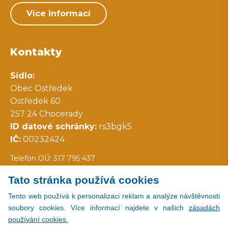
Více informací
Kontakty
Sídlo:
Obec Ostředek
Ostředek 60
257 24 Chocerady
ID datové schránky:
rs3bgk5
IČ:
00232424
Telefon OÚ: 317 795 437
Tato stránka používá cookies
Všechny kontakty
Tento web používá k personalizaci reklam a analýze návštěvnosti
soubory cookies. Více informací najdete v našich
zásadách
používání cookies.