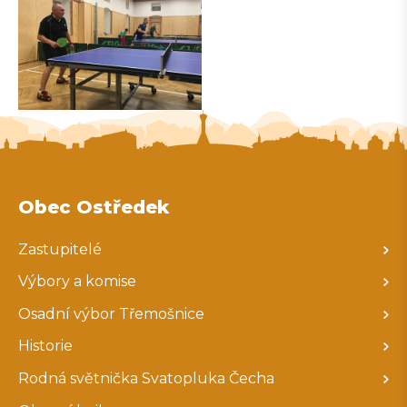
Obec Ostředek
Zastupitelé
Výbory a komise
Osadní výbor Třemošnice
Historie
Rodná světnička Svatopluka Čecha