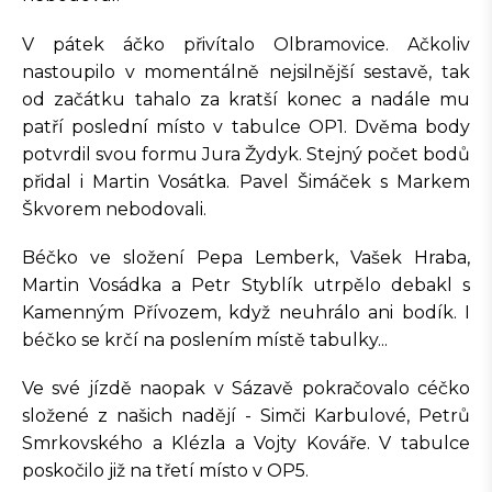
V pátek áčko přivítalo Olbramovice. Ačkoliv
nastoupilo v momentálně nejsilnější sestavě, tak
od začátku tahalo za kratší konec a nadále mu
patří poslední místo v tabulce OP1. Dvěma body
potvrdil svou formu Jura Žydyk. Stejný počet bodů
přidal i Martin Vosátka. Pavel Šimáček s Markem
Škvorem nebodovali.
Béčko ve složení Pepa Lemberk, Vašek Hraba,
Martin Vosádka a Petr Styblík utrpělo debakl s
Kamenným Přívozem, když neuhrálo ani bodík. I
béčko se krčí na poslením místě tabulky...
Ve své jízdě naopak v Sázavě pokračovalo céčko
složené z našich nadějí - Simči Karbulové, Petrů
Smrkovského a Klézla a Vojty Kováře. V tabulce
poskočilo již na třetí místo v OP5.