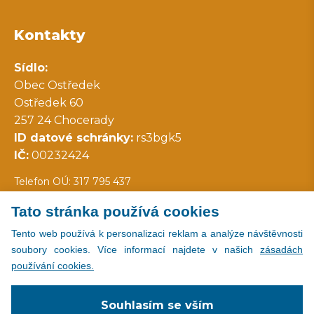
Kontakty
Sídlo:
Obec Ostředek
Ostředek 60
257 24 Chocerady
ID datové schránky:
rs3bgk5
IČ:
00232424
Telefon OÚ: 317 795 437
Tato stránka používá cookies
Všechny kontakty
Tento web používá k personalizaci reklam a analýze návštěvnosti
soubory cookies. Více informací najdete v našich
zásadách
používání cookies.
Copyright © 2026
Souhlasím se vším