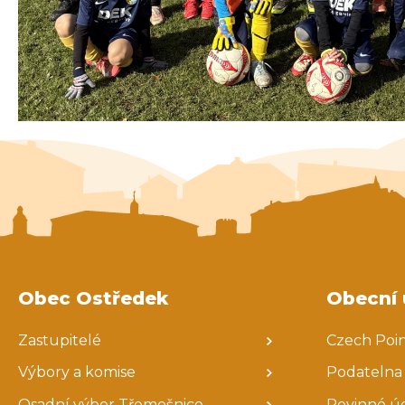
Obec Ostředek
Obecní 
Zastupitelé
Czech Poi
Výbory a komise
Podatelna
Osadní výbor Třemošnice
Povinné ú