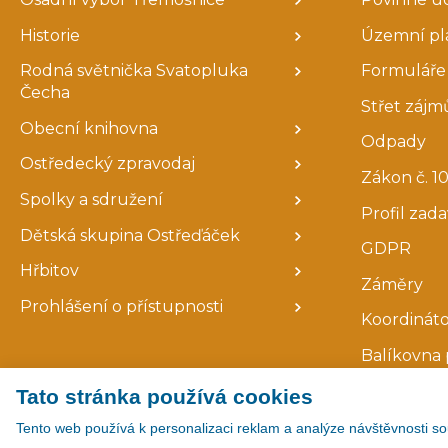
Historie
Územní pl
Rodná světnička Svatopluka
Formuláře 
Čecha
Střet zájm
Obecní knihovna
Odpady
Ostředecký zpravodaj
Zákon č. 10
Spolky a sdružení
Profil zad
Dětská skupina Ostřeďáček
GDPR
Hřbitov
Záměry
Prohlášení o přístupnosti
Koordináto
Balíkovna 
Tato stránka používá cookies
Tento web používá k personalizaci reklam a analýze návštěvnosti so