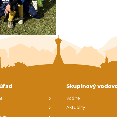
úřad
Skupinový vodov
nt
Vodné
Aktuality
daje