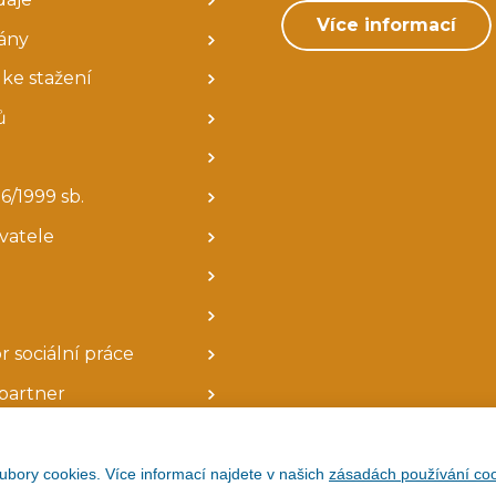
Více informací
ány
ke stažení
ů
6/1999 sb.
avatele
r sociální práce
partner
ubory cookies. Více informací najdete v našich
zásadách používání coo