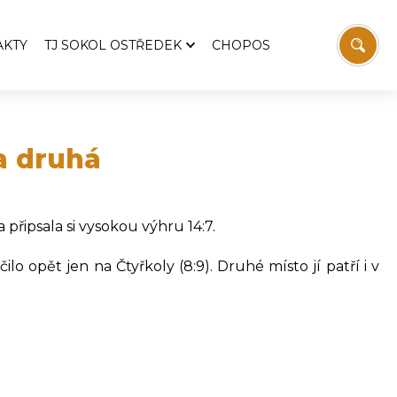
AKTY
TJ SOKOL OSTŘEDEK
CHOPOS
TJ Sokol Ostředek
Aktuality
emošnice
Pozvánky
ka druhá
Zprávy z výboru TJ
 Svatopluka Čecha
Historie TJ
připsala si vysokou výhru 14:7.
Fotbal
Stolní tenis
o opět jen na Čtyřkoly (8:9). Druhé místo jí patří i v
vodaj
Sokolovna
í
Víceúčelový kurt
Ostřeďáček
Ke stažení
Kontakt