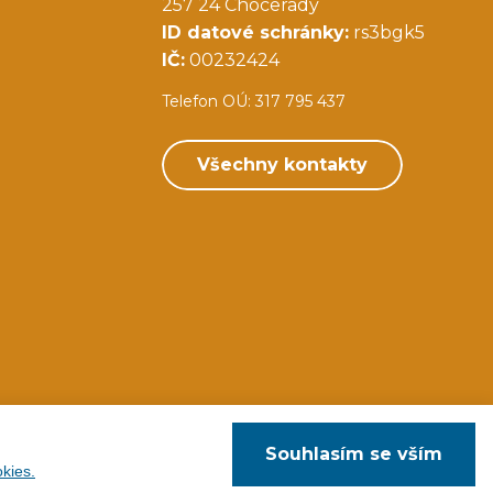
257 24 Chocerady
ID datové schránky:
rs3bgk5
IČ:
00232424
Telefon OÚ: 317 795 437
Všechny kontakty
Souhlasím se vším
kies.