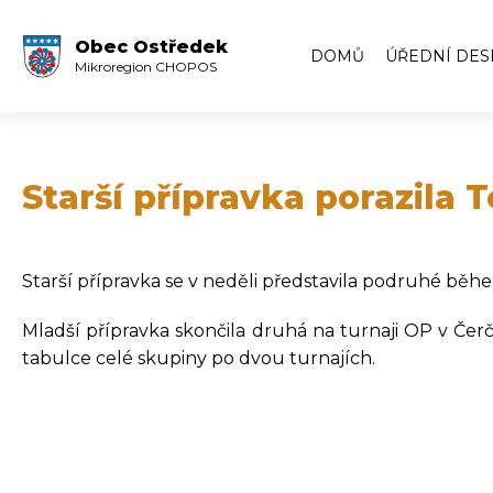
Obec Ostředek
DOMŮ
ÚŘEDNÍ DES
Mikroregion CHOPOS
Úřední deska
Volby
Zápisy ze zas
Starší přípravka porazila 
Zápisy z veře
Archiv úředn
Starší přípravka se v neděli představila podruhé běh
Archiv úředn
Mladší přípravka skončila druhá na turnaji OP v Čerča
tabulce celé skupiny po dvou turnajích.