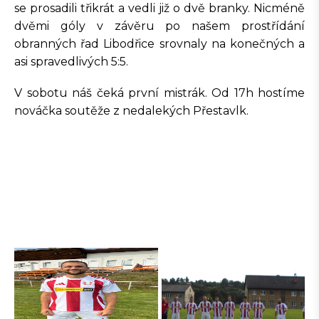
se prosadili třikrát a vedli již o dvě branky. Nicméně
dvěmi góly v závěru po našem prostřídání
obranných řad Libodřice srovnaly na konečných a
asi spravedlivých 5:5.
V sobotu náš čeká první mistrák. Od 17h hostíme
nováčka soutěže z nedalekých Přestavlk.