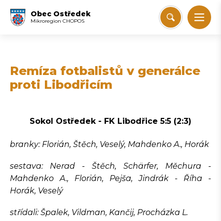
Obec Ostředek
Mikroregion CHOPOS
Remíza fotbalistů v generálce
proti Libodřicím
Sokol Ostředek - FK Libodřice 5:5 (2:3)
branky: Florián, Štěch, Veselý, Mahdenko A., Horák
sestava: Nerad - Štěch, Schärfer, Měchura -
Mahdenko A., Florián, Pejša, Jindrák - Říha -
Horák, Veselý
střídali: Špalek, Vildman, Kančij, Procházka L.