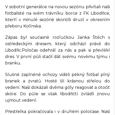
V sobotní generálce na novou sezónu přivítali naši
fotbalisté na svém trávníku borce z FK Libodřice,
kterří v minulé sezóně skončili druzí v okresním
přeboru Kolínska.
Zápas byl současně rozlučkou Janka Štěch s
ostředeckým dresem, který odchází právě do
Libodřic.Poločas odehrál za nás a pak si převlékl
dres. V první půli stačil dát svému novému týmu i
branku.
Slušně zaplněné ochozy viděli pěkný fotbal plný
branek a zvratů. Hosté šli krásnou střelou do
vedení. Naši dokázali dvěma góly reagovat a otočit
skóre. Do půle se však libodřičtí zvládli znovu
ujmout vedení.
Přestřelka pokračovala i v druhém poločase. Naši