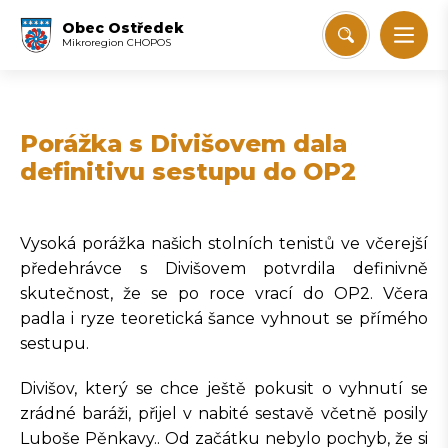
Obec Ostředek
Mikroregion CHOPOS
Porážka s Divišovem dala
definitivu sestupu do OP2
Vysoká porážka našich stolních tenistů ve včerejší
předehrávce s Divišovem potvrdila definivně
skutečnost, že se po roce vrací do OP2. Včera
padla i ryze teoretická šance vyhnout se přímého
sestupu.
Divišov, který se chce ještě pokusit o vyhnutí se
zrádné baráži, přijel v nabité sestavě včetně posily
Luboše Pěnkavy.. Od začátku nebylo pochyb, že si