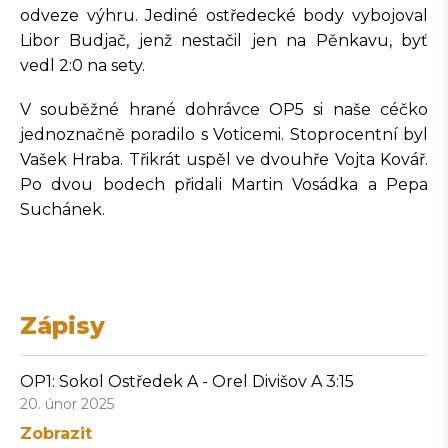
odveze výhru. Jediné ostředecké body vybojoval
Libor Budjač, jenž nestačil jen na Pěnkavu, byť
vedl 2:0 na sety.
V souběžné hrané dohrávce OP5 si naše céčko
jednoznačně poradilo s Voticemi. Stoprocentní byl
Vašek Hraba. Třikrát uspěl ve dvouhře Vojta Kovář.
Po dvou bodech přidali Martin Vosádka a Pepa
Suchánek.
Zápisy
OP1: Sokol Ostředek A - Orel Divišov A 3:15
20. únor 2025
Zobrazit