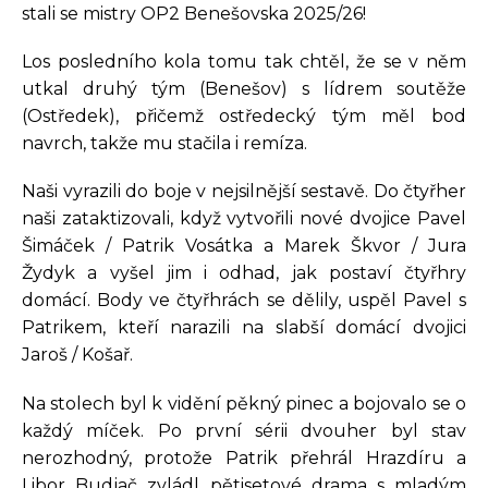
stali se mistry OP2 Benešovska 2025/26!
Los posledního kola tomu tak chtěl, že se v něm
utkal druhý tým (Benešov) s lídrem soutěže
(Ostředek), přičemž ostředecký tým měl bod
navrch, takže mu stačila i remíza.
Naši vyrazili do boje v nejsilnější sestavě. Do čtyřher
naši zataktizovali, když vytvořili nové dvojice Pavel
Šimáček / Patrik Vosátka a Marek Škvor / Jura
Žydyk a vyšel jim i odhad, jak postaví čtyřhry
domácí. Body ve čtyřhrách se dělily, uspěl Pavel s
Patrikem, kteří narazili na slabší domácí dvojici
Jaroš / Košař.
Na stolech byl k vidění pěkný pinec a bojovalo se o
každý míček. Po první sérii dvouher byl stav
nerozhodný, protože Patrik přehrál Hrazdíru a
Libor Budjač zvládl pětisetové drama s mladým