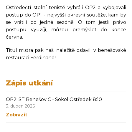
Ostředečtí stolní tenisté vyhráli OP2 a vybojovali
postup do OP1 - nejvyšší okresní soutěže, kam by
se vrátili po jedné sezóně. O tom jestli právo
postupu využíjí, můžou přemýšlet do konce
června.
Titul mistra pak naši náležitě oslavili v benešovské
restauraci Ferdinand!
Zápis utkání
OP2: ST Benešov C - Sokol Ostředek 8:10
3. duben 2026
Zobrazit