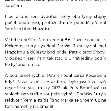
Jarošem.
I po druhé sérii dvouher měly oba týmy stejný
počet bodů (5:5), protože Jura v pohodě přehrál
Jaroše a Libor Hrazdíru.
V třetí sérii šli naši do vedení 8:6. Pavel si poradil s
Košařem, který vystřídal Jaroše. Jura vyzrál nad
Hrazdírou a důležitý bod přidal Patrik proti Srbovi.
V poslední sérii nám tak stačilo uhrát jediný bodík
ke kýžené remíze.
A bod přišel rychle. Patrik nedal šanci Košařovi a
když Pavel uspěl s Hrazdírou, bylo jasné že naši
nejenže se staili mistry OP2, ale že v Benešově na
stolech největšího soupeře vyhráli. Porážky Jury s
Nádvorníkem a střídajícího Marka se Srbem už na
tom nemohly nic změnit.