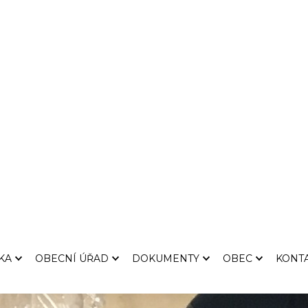
Olbramovic
Ostředecké
V sobotu 21. září uspoř
11.ročník turnaje Ostř
stolně-tenisovou sez
dorazilo 29 hráčů z 9 kl
Ráno na účastníky ček