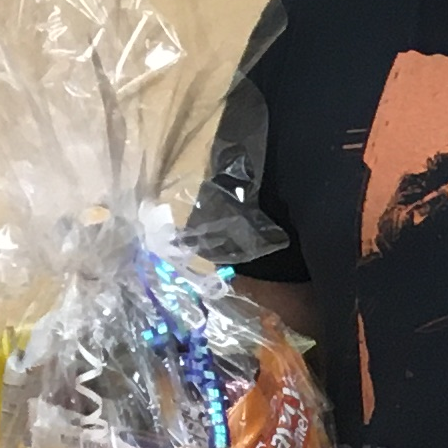
výkonnostních košů d
z každé skupiny postoupi
Finále pavouka útěc
Matuškou a Ondřejem P
útěchy – malého soudk
obhájil loňské umístění.
Z ostředeckých hráčů se
10. místo. Do hlavního 
Škvor (15.)
Do semifinálových bojů
nasazení hráči – Karol
Melíšek.
Bronz získal Martin Ch
týmového kolegu Marian