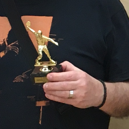
le bodového hodnocení STR do skupin. První dva
li do osmifinále. Na ostatní čekal pavouk útěchy.
hy přineslo souboj mezi neveklovským Zdeňkem
avelkou, hráčem KST OBO Praha A. Z výhry a ceny
u Budvaru se radoval hráč z Neveklova, který tak
 nejvíce dařilo Jurovi Žydykovi, který obsadil pěkné
pavouka proklouzl ještě Martin Vosátka (14.) a Marek
 pronikli dle papírových předpokladů čtyři nejvýše
ína Strnadová, Jarda Dohnal, Martin Chrt a Marian
rt z Pyšel, který v souboji o 3.místo přehrál svého
a Melíška v poměru 3:0 na sety.