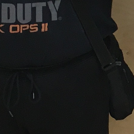
 velká pětisetová bitva mezi Strnadovou a Dohnalem,
 hráč (11:4, 8:11, 12:10, 3:11 a 11:8). Jarda triumfoval na
e si domů odvezla speciální medaile a dárkové koše.
 čtvrtý hráč v pořadí. Vítězný Dohnal získal do svého
ký putovní pohár. Hráči na 4. až 10. místě obdrželi
isty.
 hráče velmi dobrou přípravou na blížící se začátek
aje již tento pátek).
m za účast, Vaškovi Hrabovi za ujmutí se role
 a OSST Benešov za dotaci na ceny.
le Kovářové a Martině Kobiánové, které se postarali o
m turnaje. A také ostředeckým hasičům za zapůjčení
.