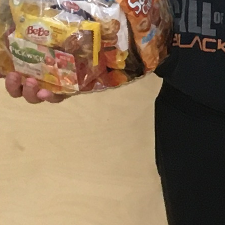
Ve finále byla k vidění
kterou vyhrál olbramovický
turnaji již počtvrté.
Nejlepší trojice turnaj
Dárkový koš si odvezl i
držení na další rok vel
malou sošku stolního ten
Turnaj byl pro všechny
nové sezóny (1.kolo se hr
Děkujeme všem hráčů
rozhodčího vefinálovém
Poděkování patří i Danie
občerstvení hráčů běhe
klubovny a pivních setů