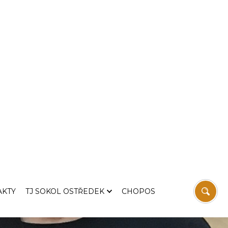
ký Dohnal vítězem
ho Votvíráku 2024
ádali stolní tenisté na sále ostředecké sokolovny již
edecký Votvírák, který již tradičně zahajuje novou
ónu na Benešovsku. Přes krásné slunečné počasí
ubů.
ala skupinová fáze. Hráči byli rozlosování ze 4