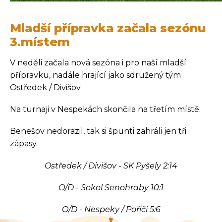
Mladší přípravka začala sezónu
3.místem
V neděli začala nová sezóna i pro naší mladší
přípravku, nadále hrající jako sdružený tým
Ostředek / Divišov.
Na turnaji v Nespekách skončila na třetím místě.
Benešov nedorazil, tak si špunti zahráli jen tři
zápasy.
Ostředek / Divišov - SK Pyšely 2:14
O/D - Sokol Senohraby 10:1
O/D - Nespeky / Poříčí 5:6