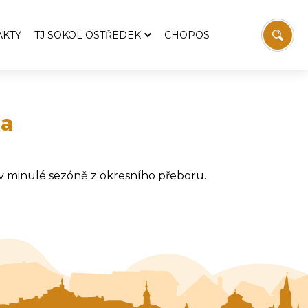
AKTY
TJ SOKOL OSTŘEDEK
CHOPOS
TJ Sokol Ostředek
Aktuality
emošnice
Pozvánky
na
Zprávy z výboru TJ
 Svatopluka Čecha
Historie TJ
 v minulé sezóně z okresního přeboru.
Fotbal
Stolní tenis
vodaj
Sokolovna
í
Víceúčelový kurt
Ostřeďáček
Ke stažení
Kontakt