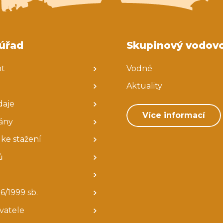
Koordinátor sociální práce
Balíkovna partner
úřad
Skupinový vodov
nt
Vodné
Aktuality
daje
Více informací
ány
ke stažení
ů
6/1999 sb.
avatele