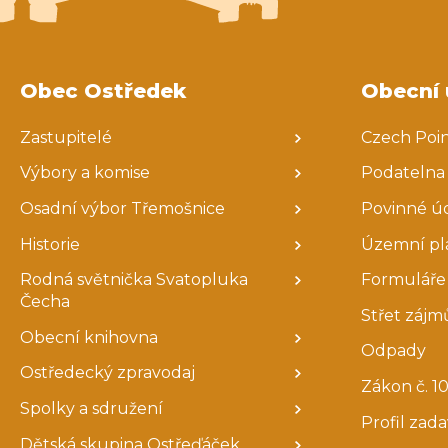
Obec Ostředek
Obecní 
Zastupitelé
Czech Poi
Výbory a komise
Podatelna
Osadní výbor Třemošnice
Povinné ú
Historie
Územní pl
Rodná světnička Svatopluka
Formuláře 
Čecha
Střet zájm
Obecní knihovna
Odpady
Ostředecký zpravodaj
Zákon č. 10
Spolky a sdružení
Profil zad
Dětská skupina Ostřeďáček