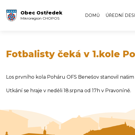
Obec Ostředek
DOMŮ
ÚŘEDNÍ DES
Mikroregion CHOPOS
Úřední deska
Volby
Zápisy ze zas
Fotbalisty čeká v 1.kole 
Zápisy z veře
Archiv úředn
Los prvního kola Poháru OFS Benešov stanovil našim 
Archiv úředn
Utkání se hraje v neděli 18.srpna od 17h v Pravoníně.