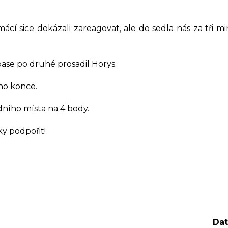
Koordinátor sociální práce
Balíkovna partner
í sice dokázali zareagovat, ale do sedla nás za tři mi
ápase po druhé prosadil Horys.
ho konce.
dního místa na 4 body.
y podpořit!
Dat