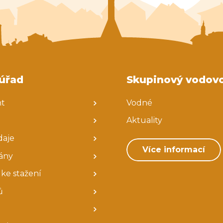
úřad
Skupinový vodov
nt
Vodné
Aktuality
daje
Více informací
ány
ke stažení
ů