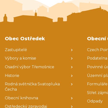
Obec Ostředek
Obecní 
Zastupitelé
Czech Poi
Výbory a komise
Podatelna
Osadní výbor Třemošnice
Povinné ú
Historie
Územní pl
Rodná světnička Svatopluka
Formuláře 
Čecha
Střet zájm
Obecní knihovna
Odpady
Ostředecký zpravodaj