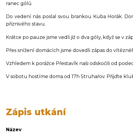
ranec gólů.
Do vedení nás poslal svou brankou Kuba Horák. Domác
přiznivého stavu.
Krátce po pauze jsme vedli již o dva góly, když se v z
Přes snížení domácích jsme dovedli zápas do vítězné
Vzhledem k porážce Přestavlk naši odskočili od posle
V sobotu hostíme doma od 17h Struhařov. Přijďte kluk
Zápis utkání
Název