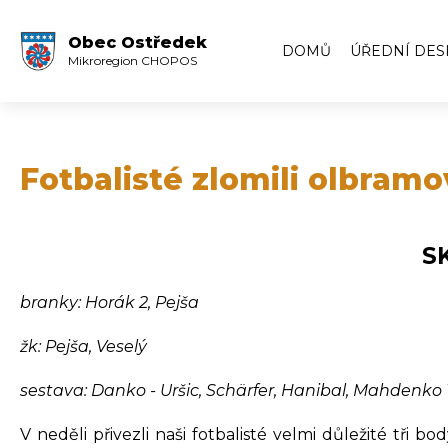
Obec Ostředek
DOMŮ
ÚŘEDNÍ DES
Mikroregion CHOPOS
Úřední deska
Volby
Zápisy ze zas
Fotbalisté zlomili olbramo
Zápisy z veře
Archiv úředn
SK
Archiv úředn
branky: Horák 2, Pejša
žk: Pejša, Veselý
sestava: Danko - Uršic, Schärfer, Hanibal, Mahdenko Y
V neděli přivezli naši fotbalisté velmi důležité tři