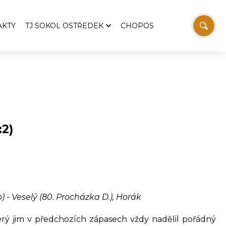
AKTY
TJ SOKOL OSTŘEDEK
CHOPOS
TJ Sokol Ostředek
Aktuality
emošnice
Pozvánky
Zprávy z výboru TJ
 Svatopluka Čecha
Historie TJ
:2)
Fotbal
Stolní tenis
vodaj
Sokolovna
í
Víceúčelový kurt
 - Veselý (80. Procházka D.), Horák
Ostřeďáček
Ke stažení
Kontakt
který jim v předchozích zápasech vždy nadělil pořádný