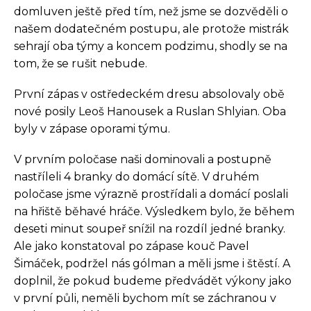
domluven ještě před tím, než jsme se dozvěděli o
našem dodatečném postupu, ale protože mistrák
sehrají oba týmy a koncem podzimu, shodly se na
tom, že se rušit nebude.
První zápas v ostředeckém dresu absolovaly obě
nové posily Leoš Hanousek a Ruslan Shlyian. Oba
byly v zápase oporami týmu.
V prvním poločase naši dominovali a postupně
nastříleli 4 branky do domácí sítě. V druhém
poločase jsme výrazně prostřídali a domácí poslali
na hřiště běhavé hráče. Výsledkem bylo, že během
deseti minut soupeř snížil na rozdíl jedné branky.
Ale jako konstatoval po zápase kouč Pavel
Šimáček, podržel nás gólman a měli jsme i štěstí. A
doplnil, že pokud budeme předvádět výkony jako
v první půli, neměli bychom mít se záchranou v