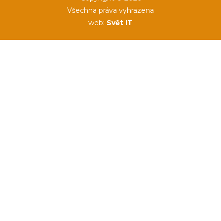
Všechna práva vyhrazena
web:
Svět IT