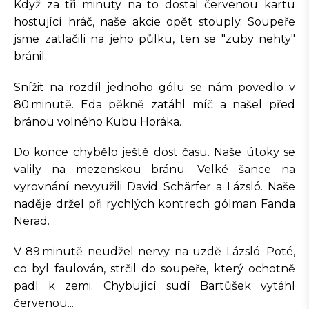
Když za tři minuty na to dostal červenou kartu
hostující hráč, naše akcie opět stouply. Soupeře
jsme zatlačili na jeho půlku, ten se "zuby nehty"
bránil.
Snížit na rozdíl jednoho gólu se nám povedlo v
80.minutě. Eda pěkně zatáhl míč a našel před
bránou volného Kubu Horáka.
Do konce chybělo ještě dost času. Naše útoky se
valily na mezenskou bránu. Velké šance na
vyrovnání nevyužili David Schärfer a Lázsló. Naše
naděje držel při rychlých kontrech gólman Fanda
Nerad.
V 89.minutě neudžel nervy na uzdě Lázsló. Poté,
co byl faulován, strčil do soupeře, který ochotně
padl k zemi. Chybující sudí Bartůšek vytáhl
červenou...