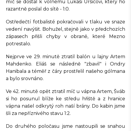
míč se dostal k volnému Lukáši Uršicovi, který ho
razantně poslal do sítě - 1:0.
Ostředečtí fotbalisté pokračovali v tlaku ve snaze
vedení navýšit. Bohužel, stejně jako v předchozích
zápasech přišli chyby v obraně, které Mezno
potrestalo.
Nejprve ve 29. minutě ztratil balón u lajny Artem
Mahdenko. Eliáš se následně "zbavil" i Ondry
Hanibala a téměř z čáry prostřelil našeho gólmana
a bylo srovnáno.
Ve 42. minutě opět ztratil míč u vápna Artem, Šváb
si ho posunul blíže ke středu hřiště a z hranice
vápna našel odkrytý roh naší brány. Do kabin jsme
šli za nepříznivého stavu 1:2.
Do druhého poločasu jsme nastoupili se snahou