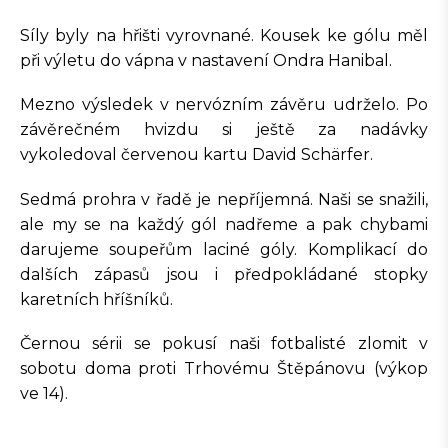
Síly byly na hřišti vyrovnané. Kousek ke gólu měl
při výletu do vápna v nastavení Ondra Hanibal.
Mezno výsledek v nervózním závěru udrželo. Po
závěrečném hvizdu si ještě za nadávky
vykoledoval červenou kartu David Schärfer.
Sedmá prohra v řadě je nepříjemná. Naši se snažili,
ale my se na každý gól nadřeme a pak chybami
darujeme soupeřům laciné góly. Komplikací do
dalších zápasů jsou i předpokládané stopky
karetních hříšníků.
Černou sérii se pokusí naši fotbalisté zlomit v
sobotu doma proti Trhovému Štěpánovu (výkop
ve 14).