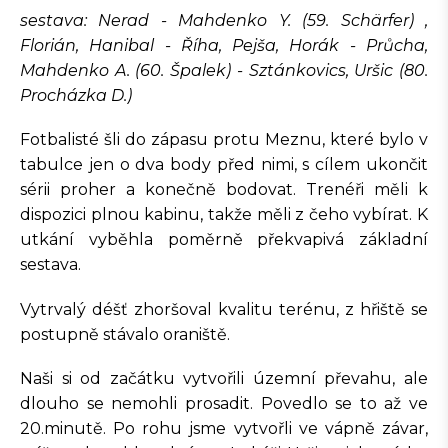
sestava: Nerad - Mahdenko Y. (59. Schärfer) ,
Florián, Hanibal - Říha, Pejša, Horák - Průcha,
Mahdenko A. (60. Špalek) - Sztánkovics, Uršic (80.
Procházka D.)
Fotbalisté šli do zápasu protu Meznu, které bylo v
tabulce jen o dva body před nimi, s cílem ukončit
sérii proher a konečně bodovat. Trenéři měli k
dispozici plnou kabinu, takže měli z čeho vybírat. K
utkání vyběhla poměrně překvapivá základní
sestava.
Vytrvalý déšť zhoršoval kvalitu terénu, z hřiště se
postupně stávalo oraniště.
Naši si od začátku vytvořili územní převahu, ale
dlouho se nemohli prosadit. Povedlo se to až ve
20.minutě. Po rohu jsme vytvořli ve vápně závar,