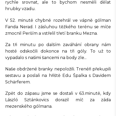
rychle srovnat, ale to bychom nesměli dělat
hrubky vzadu.
V 52. minutě chybně rozehrál ve vápně gólman
Fanda Nerad. I zásluhou těžkého terénu se míče
zmocnil Perším a vstřelil třetí branku Mezna.
Za tři minutu po dalším zaváhání obrany nám
hosté odskočili dokonce na tři góly. To už to
vypadalo s našimi šancemi na body zle...
Naše obdržené branky nepoložili. Trenéři překupili
sestavu a poslali na hřiště Edu Špalka s Davidem
Schärferem.
Zpět do zápasu jsme se dostali v 63.minutě, kdy
László Sztánkovics dorazil míč za záda
mezenského gólmana.