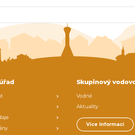
Koordinátor sociální práce
Balíkovna partner
úřad
Skupinový vodov
nt
Vodné
Aktuality
daje
Více informací
ány