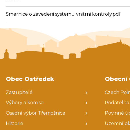
Smernice o zavedeni systemu vnitrni kontroly.pdf
Obec Ostředek
Obecní 
Zastupitelé
Czech Poi
Výbory a komise
Podatelna
Osadní výbor Třemošnice
Povinné ú
Historie
Územní pl