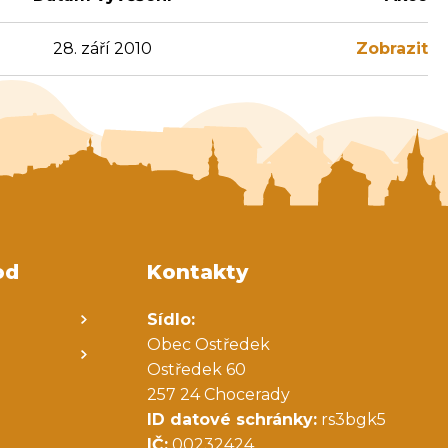
28. září 2010
Zobrazit
od
Kontakty
Sídlo:
Obec Ostředek
Ostředek 60
257 24 Chocerady
ID datové schránky:
rs3bgk5
IČ:
00232424