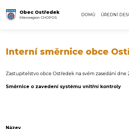
Obec Ostředek
DOMŮ
ÚŘEDNÍ DES
Mikroregion CHOPOS
Úřední deska
Volby
Zápisy ze zas
Interní směrnice obce Ost
Zápisy z veře
Archiv úředn
Zastupitelstvo obce Ostředek na svém zasedání dne 20.
Archiv úředn
Směrnice o zavedení systému vnitřní kontroly
Název